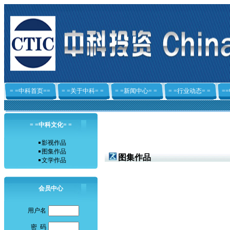
= =中科首页==
= =关于中科= =
= =新闻中心= =
= =行业动态= =
=
= =中科文化= =
影视作品
图集作品
图集作品
文学作品
会员中心
用户名
密 码