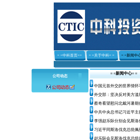
= =中科首页==
= =关于中科= =
= =新闻中心
= =新闻中心= =
公司动态
中国元首外交的世界情怀
外交部：坚决反对美方滥
蔡奇看望慰问北戴河暑期
中共中央总书记习近平主
李强赵乐际分别会见斯洛
习近平同斯洛伐克总统佩
赵乐际会见斯洛伐克总统