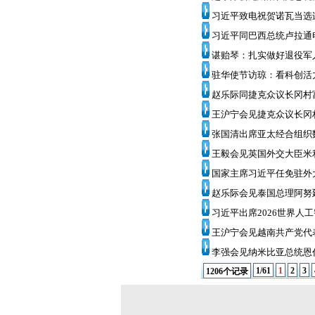
习近平致电祝贺诺瓦当选
习近平同巴西总统卢拉通
谌贻琴：扎实做好退役军
驻华使节访琼：看科创活
赵乐际同捷克众议长冈村
王沪宁会见捷克众议长冈
张国清出席亚太经合组织
王毅会见英国外交大臣米
国家主席习近平任免驻外
赵乐际会见泰国总理阿努
习近平出席2026世界人
王沪宁会见越南共产党代
李强会见纳米比亚总统恩
1/61
1
2
3
1206个记录