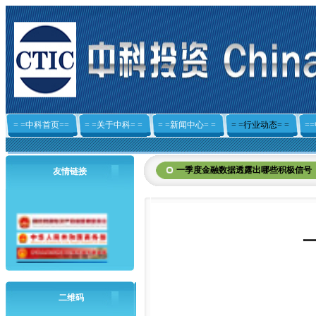
= =中科首页==
= =关于中科= =
= =新闻中心= =
= =行业动态= =
=
一季度金融数据透露出哪些积极信号
友情链接
二维码