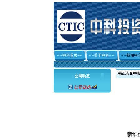
= =中科首页==
= =关于中科= =
= =新闻中心
韩正会见中
公司动态
新华社