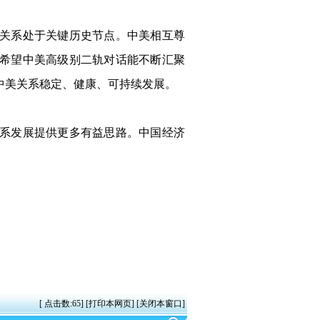
关系处于关键历史节点。中美相互尊
希望中美高级别二轨对话能不断汇聚
中美关系稳定、健康、可持续发展。
系发展提供更多有益思路。中国经济
[ 点击数:
65] [
打印本网页
] [
关闭本窗口
]