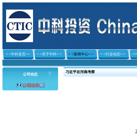
= =中科首页==
= =关于中科= =
= =新闻中心= =
= =行业动态= =
=
习近平在河南考察
公司动态