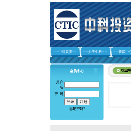
= =中科首页==
= =关于中科= =
= =新闻中心
找回
会员中心
用户
名
密 码
忘记密码?