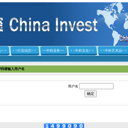
= =
= =行业动态= =
==中科业务==
= =中科文化= =
= =中科艺术品= =
密码请输入用户名
用户名