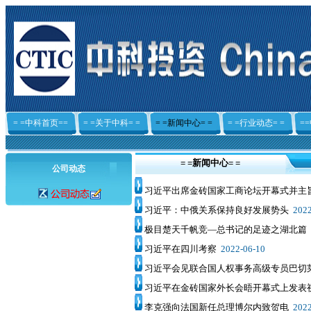
= =中科首页==
= =关于中科= =
= =新闻中心= =
= =行业动态= =
=
= =新闻中心= =
公司动态
习近平出席金砖国家工商论坛开幕式并主
习近平：中俄关系保持良好发展势头
2022
极目楚天千帆竞—总书记的足迹之湖北篇
习近平在四川考察
2022-06-10
习近平会见联合国人权事务高级专员巴切
习近平在金砖国家外长会晤开幕式上发表
李克强向法国新任总理博尔内致贺电
2022