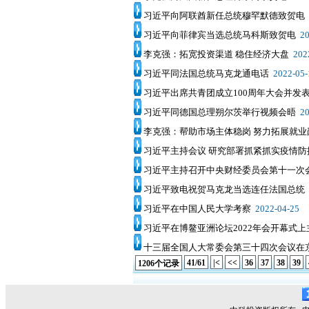
习近平向阿联酋新任总统穆罕默德致贺电
习近平向菲律宾当选总统马科斯致贺电
20
李克强：拓宽投资渠道 稳住经济大盘
202
习近平同法国总统马克龙通电话
2022-05-
习近平出席共青团成立100周年大会并发
习近平同德国总理朔尔茨举行视频会晤
20
李克强：帮助市场主体稳岗 努力拓展就业
习近平主持会议 研究部署抓紧抓实疫情防
习近平主持召开中央财经委员会第十一次
习近平致电祝贺马克龙当选连任法国总统
习近平在中国人民大学考察
2022-04-25
习近平在博鳌亚洲论坛2022年会开幕式上
十三届全国人大常委会第三十四次会议在
41/61
|<
<<
36
37
38
39
1206个记录