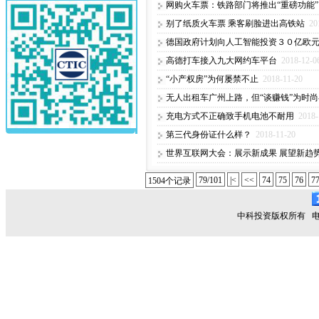
网购火车票：铁路部门将推出“重磅功能”
别了纸质火车票 乘客刷脸进出高铁站
20
德国政府计划向人工智能投资３０亿欧
高德打车接入九大网约车平台
2018-12-0
“小产权房”为何屡禁不止
2018-11-20
无人出租车广州上路，但“谈赚钱”为时尚
充电方式不正确致手机电池不耐用
2018-
第三代身份证什么样？
2018-11-20
世界互联网大会：展示新成果 展望新趋
79/101
|<
<<
74
75
76
7
1504个记录
中科投资版权所有