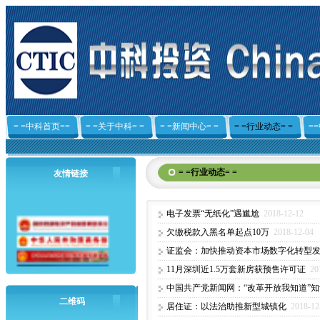
= =中科首页==
= =关于中科= =
= =新闻中心= =
= =行业动态= =
=
= =行业动态= =
友情链接
电子发票“无纸化”遇尴尬
2018-12-12
欠缴税款入黑名单起点10万
2018-12-04
证监会：加快推动资本市场数字化转型
11月深圳近1.5万套新房获预售许可证
20
中国共产党新闻网：“改革开放我知道”
二维码
居住证：以法治助推新型城镇化
2018-12